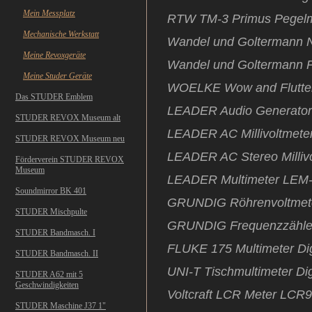
Mein Messplatz
RTW TM-3 Primus Pegelm
Mechanische Werkstatt
Wandel und Goltermann 
Meine Revoxgeräte
Wandel und Goltermann 
Meine Studer Geräte
WOELKE Wow and Flutter
Das STUDER Emblem
LEADER Audio Generator
STUDER REVOX Museum alt
LEADER AC Millivoltmete
STUDER REVOX Museum neu
LEADER AC Stereo Milliv
Förderverein STUDER REVOX
Museum
LEADER Multimeter LEM-
Soundmirror BK 401
GRUNDIG Röhrenvoltmet
STUDER Mischpulte
GRUNDIG Frequenzzähle
STUDER Bandmasch. I
FLUKE 175 Multimeter Dig
STUDER Bandmasch. II
UNI-T Tischmultimeter Dig
STUDER A62 mit 5
Geschwindigkeiten
Voltcraft LCR Meter LCR
STUDER Maschine J37 1"