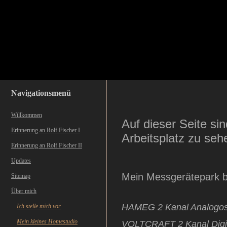
Navigationsmenü
Willkommen
Auf dieser Seite si
Erinnerung an Rolf Fischer I
Arbeitsplatz zu seh
Erinnerung an Rolf Fischer II
Updates
Mein Messgerätepark b
Sitemap
Über mich
HAMEG 2 Kanal Analogos
Ich stelle mich vor
Mein kleines Homestudio
VOLTCRAFT 2 Kanal Digit