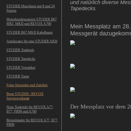
und natürlich diverse Me
STUDER Maschinen mit 8 und 24
Tapedecks.
Spuren
Motorkondensatoren STUDER B67
MKI, MKII und REVOX A700
Mein Messplatz am 28.0
Messgerät dazugekom
STUDER B67 MKII Kabelbaum
Autolocator für eine STUDER A820
STUDER Tonköpfe
STUDER Tapedecks
STUDER Verstärker
STUDER Tuner
Feine Aluspulen und Zubehör
Beste STUDER / REVOX
Servicewerkstatt
Der Messplatz vor dem 2
Neue Tonköpfe für REVOX A77,
B77, PR99 und A700
Bremsbänder für REVOX A77, B77,
PR99