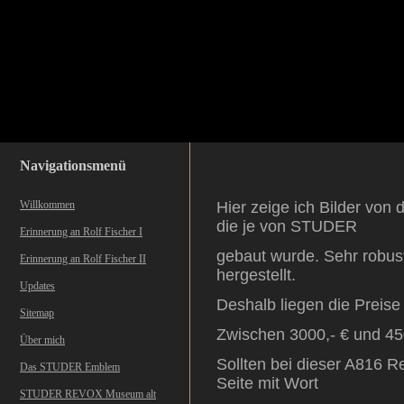
Navigationsmenü
Willkommen
Hier zeige ich Bilder vo
die je von STUDER
Erinnerung an Rolf Fischer I
gebaut wurde. Sehr robust
Erinnerung an Rolf Fischer II
hergestellt.
Updates
Deshalb liegen die Preise
Sitemap
Zwischen 3000,- € und 450
Über mich
Sollten bei dieser A816 R
Das STUDER Emblem
Seite mit Wort
STUDER REVOX Museum alt