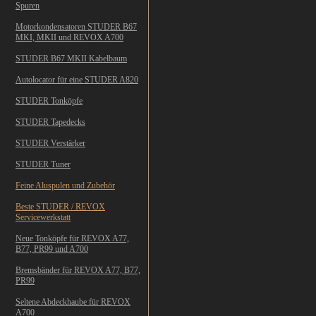
Spuren
Motorkondensatoren STUDER B67
MKI, MKII und REVOX A700
STUDER B67 MKII Kabelbaum
Autolocator für eine STUDER A820
STUDER Tonköpfe
STUDER Tapedecks
STUDER Verstärker
STUDER Tuner
Feine Aluspulen und Zubehör
Beste STUDER / REVOX
Servicewerkstatt
Neue Tonköpfe für REVOX A77,
B77, PR99 und A700
Bremsbänder für REVOX A77, B77,
PR99
Seltene Abdeckhaube für REVOX
A700