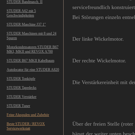
STUDER Bandmasch. II
servicefreundlich konstrui
STUDER A62 mit 5
Geschwindigkeiten
Bei Störungen einzeln entne
STUDER Maschine J37 1"
STUDER Maschinen mit 8 und 24
Spuren
Der linke Wickelmotor.
Motorkondensatoren STUDER B67
MKI, MKII und REVOX A700
Der rechte Wickelmotor.
STUDER B67 MKII Kabelbaum
Autolocator für eine STUDER A820
STUDER Tonköpfe
Die Verstärkereinheit mit d
STUDER Tapedecks
STUDER Verstärker
STUDER Tuner
Feine Aluspulen und Zubehör
Über der freien Stelle (rot
Beste STUDER / REVOX
Servicewerkstatt
hängt
der weiter unten besc