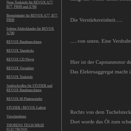
Neue Tonköpfe für REVOX A77,
B77, PR99 und A700
Bremsbänder für REVOX A77, B77,
Die Verstärkereinheit.....
PR99
Seltene Abdeckhaube für REVOX
A700
.....von unten. Eine Verdra
REVOX Bandmaschinen
REVOX Tapedecks
REVOX CD Player
Hier ist der Capstanmotor d
REVOX Verstärker
Das Elektroaggregat macht 
REVOX Tonköpfe
Andruckrollen für STUDER und
REVOX Bandmaschinen
REVOX 60 Plattenspieler
STUDER / REVOX Galerie
Rechts von dem Tuchelstecker
Verschiedenes
Dort wurde das Öl zum schmi
THORENS TD126 MKIII
ELECTRONIC