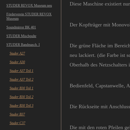
Diese Maschine existiert nur
STUDER REVOX Museum neu
Förderverein STUDER REVOX
Museum
Der Kopfträger mit Monovol
Soundmirror BK 401
STUDER Mischpulte
STUDER Bandmasch. I
Die grüne Fläche im Bereich
Studer A27
neu
lackiert. (die Farbe ist
Studer A30
Oberhalb des Netzschalters 
Studer A37 Teil 1
Studer A37 Teil 2
Bedienfeld, Capstanwelle, 
Studer B30 Teil 1
Studer B30 Teil 2
Studer B30 Teil 3
Die Rückseite mit Anschluss
Studer B37
Studer C37
Die mit den roten Pfeilen 