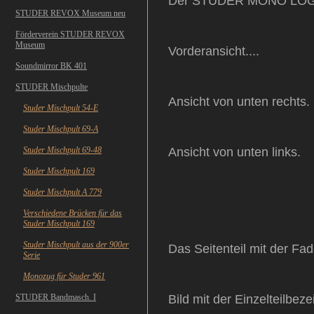
Der STUDER MONO LOG 
STUDER REVOX Museum neu
Förderverein STUDER REVOX
Museum
Vorderansicht....
Soundmirror BK 401
STUDER Mischpulte
Ansicht von unten rechts.
Studer Mischpult 54-E
Studer Mischpult 69-A
Studer Mischpult 69-48
Ansicht von unten links.
Studer Mischpult 169
Studer Mischpult A 779
Verschiedene Brücken für das
Studer Mischpult 169
Studer Mischpult aus der 900er
Das Seitenteil mit der Fad
Serie
Monozug für Studer 961
STUDER Bandmasch. I
Bild mit der Einzelteilbe