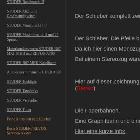
STUDER Bandmasch. II
STUDER A62 mit 5
Der Schieber komplett zw
Geschwindigkeiten
STUDER Maschine J37 1"
STUDER Maschinen mit 8 und 24
Der Schieber. Die Pfeile 
Spuren
Da ich hier einen Monozug 
Motorkondensatoren STUDER B67
MKI, MKII und REVOX A700
Bei einem Stereozug wären
STUDER B67 MKII Kabelbaum
Autolocator für eine STUDER A820
Hier auf dieser Zeichnung 
STUDER Tonköpfe
(
Stereo
)
STUDER Tapedecks
STUDER Verstärker
STUDER Tuner
Die Faderbahnen.
Feine Aluspulen und Zubehör
Eine Graphitbahn und ein
Beste STUDER / REVOX
Hier eine kurze Info:
Servicewerkstatt