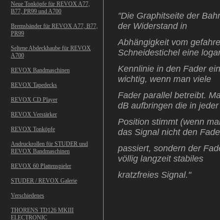
Neue Tonköpfe für REVOX A77,
B77, PR99 und A700
"Die Graphitseite der Bahn
der Widerstand in
Bremsbänder für REVOX A77, B77,
PR99
Abhängigkeit vom
gefahre
Seltene Abdeckhaube für REVOX
Schneidestichel eine loga
A700
Kennlinie in den
Fader ein
REVOX Bandmaschinen
wichtig, wenn man viele
REVOX Tapedecks
Fader parallel
betreibt. M
REVOX CD Player
dB aufbringen die in jeder
REVOX Verstärker
Position stimmt
(wenn ma
REVOX Tonköpfe
das Signal nicht den Fade
Andruckrollen für STUDER und
passiert, sondern
der Fad
REVOX Bandmaschinen
völlig langzeit stabiles
REVOX 60 Plattenspieler
kratzfreies
Signal."
STUDER / REVOX Galerie
Verschiedenes
THORENS TD126 MKIII
ELECTRONIC