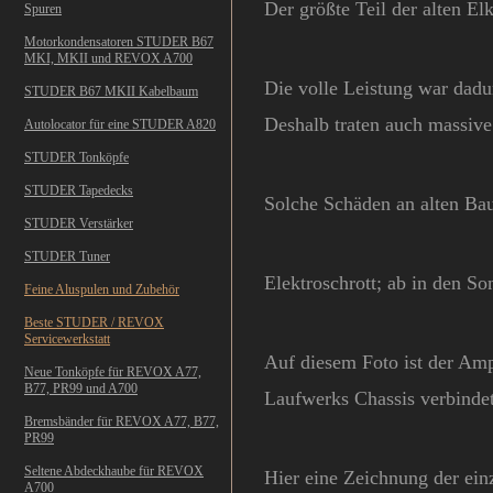
Der größte Teil der alten El
Spuren
Motorkondensatoren STUDER B67
MKI, MKII und REVOX A700
Die volle Leistung war dadu
STUDER B67 MKII Kabelbaum
Deshalb traten auch massiv
Autolocator für eine STUDER A820
STUDER Tonköpfe
STUDER Tapedecks
Solche Schäden an alten Bau
STUDER Verstärker
STUDER Tuner
Elektroschrott; ab in den So
Feine Aluspulen und Zubehör
Beste STUDER / REVOX
Servicewerkstatt
Auf diesem Foto ist der Am
Neue Tonköpfe für REVOX A77,
B77, PR99 und A700
Laufwerks Chassis verbindet
Bremsbänder für REVOX A77, B77,
PR99
Seltene Abdeckhaube für REVOX
Hier eine Zeichnung der ei
A700