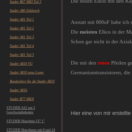
Die neuen Elkos mit den Kapa
Studer B67 MKI Teil 3
Studer A80 Zählwerk
Studer A81 Teil 1
Anstatt mit 800uF habe ich 
Studer A81 Teil 2
Die
meisten
Elkos in der Ma
Studer A81 Teil 3
Schon gar nicht in der Axia
Studer A81 Teil 4
Studer A81 Teil 5
Die mit den
roten
Pfeilen g
Studer A810 VU
Germaniumtransistoren, die 
Studer A810 neue Lager
Bandschere für die Studer A810
Studer A816
Studer B77 MKII
STUDER A62 mit 5
Geschwindigkeiten
Hier eine von mir erstellt
STUDER Maschine J37 1"
STUDER Maschinen mit 8 und 24