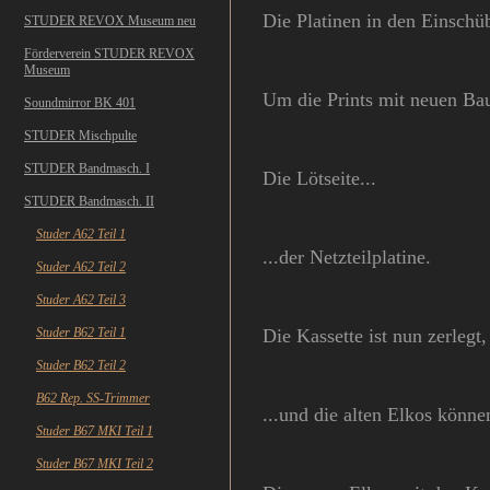
Die Platinen in den Einschü
STUDER REVOX Museum neu
Förderverein STUDER REVOX
Museum
Um die Prints mit neuen Bau
Soundmirror BK 401
STUDER Mischpulte
STUDER Bandmasch. I
Die Lötseite...
STUDER Bandmasch. II
Studer A62 Teil 1
...der Netzteilplatine.
Studer A62 Teil 2
Studer A62 Teil 3
Studer B62 Teil 1
Die Kassette ist nun zerlegt, 
Studer B62 Teil 2
B62 Rep. SS-Trimmer
...und die alten Elkos könne
Studer B67 MKI Teil 1
Studer B67 MKI Teil 2