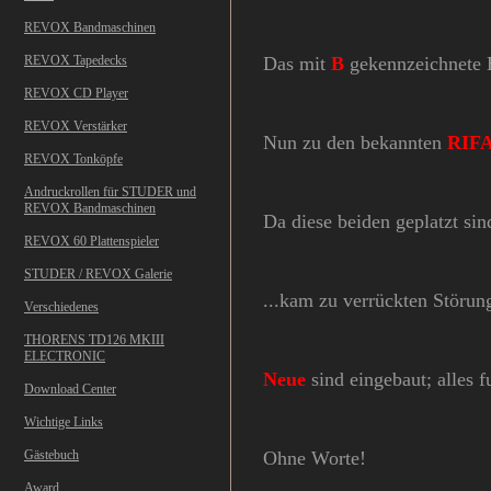
REVOX Bandmaschinen
REVOX Tapedecks
Das mit
B
gekennzeichnete Ba
REVOX CD Player
REVOX Verstärker
Nun zu den bekannten
RIF
REVOX Tonköpfe
Andruckrollen für STUDER und
REVOX Bandmaschinen
Da diese beiden geplatzt sind
REVOX 60 Plattenspieler
STUDER / REVOX Galerie
...kam zu verrückten Störun
Verschiedenes
THORENS TD126 MKIII
ELECTRONIC
Neue
sind eingebaut; alles f
Download Center
Wichtige Links
Gästebuch
Ohne Worte!
Award