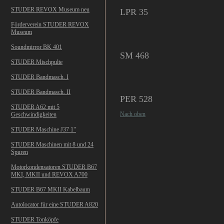
STUDER REVOX Museum neu
LPR 35
Förderverein STUDER REVOX
Museum
Soundmirror BK 401
SM 468
STUDER Mischpulte
STUDER Bandmasch. I
STUDER Bandmasch. II
PER 528
STUDER A62 mit 5
Nach oben
Geschwindigkeiten
STUDER Maschine J37 1"
STUDER Maschinen mit 8 und 24
Spuren
Motorkondensatoren STUDER B67
MKI, MKII und REVOX A700
STUDER B67 MKII Kabelbaum
Autolocator für eine STUDER A820
STUDER Tonköpfe